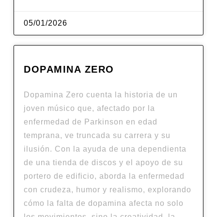
05/01/2026
DOPAMINA ZERO
Dopamina Zero cuenta la historia de un
joven músico que, afectado por la
enfermedad de Parkinson en edad
temprana, ve truncada su carrera y su
ilusión. Con la ayuda de una dependienta
de una tienda de discos y el apoyo de su
portero de edificio, aborda la enfermedad
con crudeza, humor y realismo, explorando
cómo la falta de dopamina afecta no solo
los movimientos, sino la creatividad, la