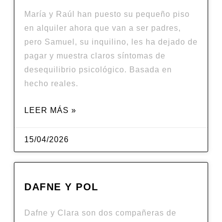
María y Raúl han puesto su pequeño piso
en alquiler ahora que van a ser padres,
pero Samuel, su inquilino, les ha dejado de
pagar y muestra claros síntomas de
desequilibrio psicológico. Basada en
hecho reales.
LEER MÁS »
15/04/2026
DAFNE Y POL
Dafne y Clara son dos compañeras de